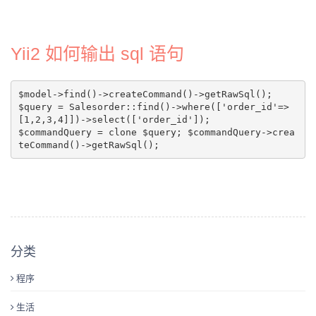
Yii2 如何输出 sql 语句
$model->find()->createCommand()->getRawSql();

$query = Salesorder::find()->where(['order_id'=>
[1,2,3,4]])->select(['order_id']);
$commandQuery = clone $query; $commandQuery->crea
teCommand()->getRawSql();
分类
程序
生活