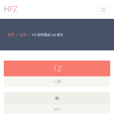
H
FZ
首页
全部
Yii2 如何输出 sql 语句
12
10月
2816